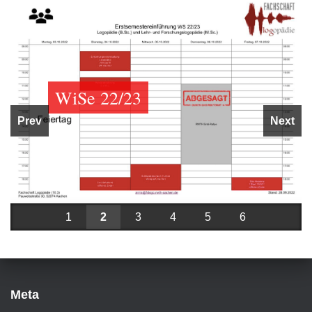
WiSe 22/23
Prev
Next
1
2
3
4
5
6
Meta