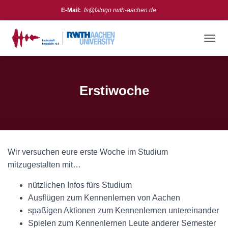
E-Mail:
fs@fslogo.rwth-aachen.de
Meta
Anmelden
N
A
Feed der Einträge
V
Kommentare-Feed
I
G
Erstiwoche
Instagram:
https://www.instagram.com/fslogo_rwth/
WordPress.org
A
T
I
O
N
U
Wir versuchen eure erste Woche im Studium
M
S
mitzugestalten mit…
C
H
nützlichen Infos fürs Studium
A
Ausflügen zum Kennenlernen von Aachen
L
spaßigen Aktionen zum Kennenlernen untereinander
T
E
Spielen zum Kennenlernen Leute anderer Semester