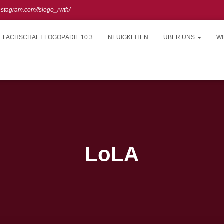
instagram.com/fslogo_rwth/
FACHSCHAFT LOGOPÄDIE 10.3
NEUIGKEITEN
ÜBER UNS
WI
LoLA