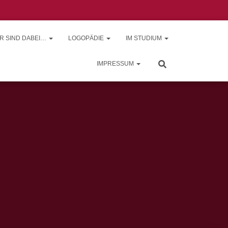
R SIND DABEI…
LOGOPÄDIE
IM STUDIUM
IMPRESSUM