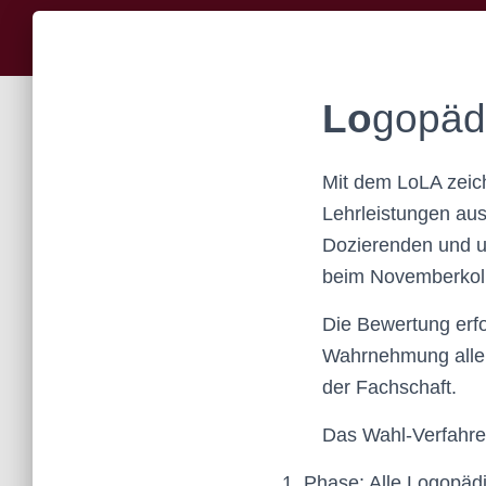
Lo
gopäd
Mit dem LoLA zeic
Lehrleistungen au
Dozierenden und u
beim Novemberkol
Die Bewertung erfol
Wahrnehmung aller
der Fachschaft.
Das Wahl-Verfahren
Phase: Alle Logopädi