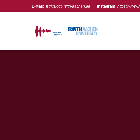
E-Mail:
fs@fslogo.rwth-aachen.de
Instagram:
https://www.
Meta
Anmelden
Feed der Einträge
Kommentare-Feed
WordPress.org