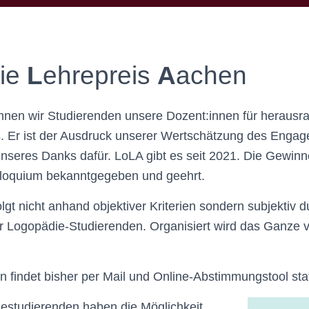
ie
L
ehrepreis
A
achen
hnen wir Studierenden unsere Dozent:innen für herausr
s. Er ist der Ausdruck unserer Wertschätzung des Enga
nseres Danks dafür. LoLA gibt es seit 2021. Die Gewin
loquium bekanntgegeben und geehrt.
gt nicht anhand objektiver Kriterien sondern subjektiv d
 Logopädie-Studierenden. Organisiert wird das Ganze
 findet bisher per Mail und Online-Abstimmungstool stat
estudierenden haben die Möglichkeit