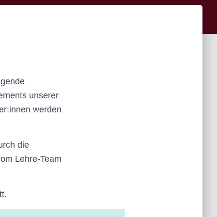
agende
gements unserer
ner:innen werden
urch die
 vom Lehre-Team
t.