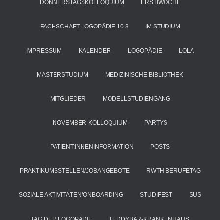
DONNERSTAGSKOLLOQUIUM
ERSTIWOCHE
FACHSCHAFT LOGOPÄDIE 10.3
IM STUDIUM
IMPRESSUM
KALENDER
LOGOPÄDIE
LOLA
MASTERSTUDIUM
MEDIZINISCHE BIBLIOTHEK
MITGLIEDER
MODELLSTUDIENGANG
NOVEMBER-KOLLOQUIUM
PARTYS
PATIENT:INNENINFORMATION
POSTS
PRAKTIKUMSSTELLEN/JOBANGEBOTE
RWTH BERUFETAG
SOZIALE AKTIVITÄTEN/ONBOARDING
STUDIFEST
SUS
TAG DER LOGOPÄDIE
TEDDYBÄR-KRANKENHAUS