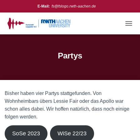
E-Mail:
fs@fslogo.rwth-aachen.de
Meta
Anmelden
N
A
Feed der Einträge
V
Kommentare-Feed
I
G
Partys
Instagram:
https://www.instagram.com/fslogo_rwth/
WordPress.org
A
T
I
O
N
U
Bisher haben vier Partys stattgefunden. Von
M
S
Wohnheimbars übers Lessie Fair oder das Apollo war
C
schon alles dabei. Wir hoffen natürlich, dass noch einige
H
folgen werden.
A
L
T
SoSe 2023
WiSe 22/23
E