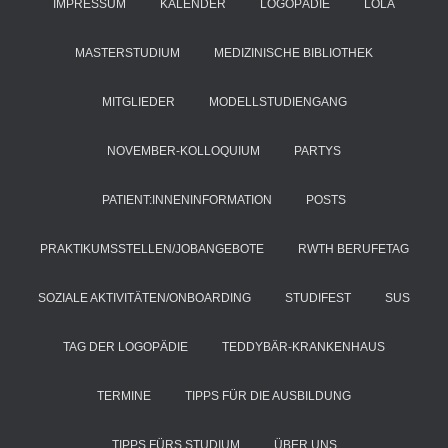
IMPRESSUM
KALENDER
LOGOPÄDIE
LOLA
MASTERSTUDIUM
MEDIZINISCHE BIBLIOTHEK
MITGLIEDER
MODELLSTUDIENGANG
NOVEMBER-KOLLOQUIUM
PARTYS
PATIENT:INNENINFORMATION
POSTS
PRAKTIKUMSSTELLEN/JOBANGEBOTE
RWTH BERUFETAG
SOZIALE AKTIVITÄTEN/ONBOARDING
STUDIFEST
SUS
TAG DER LOGOPÄDIE
TEDDYBÄR-KRANKENHAUS
TERMINE
TIPPS FÜR DIE AUSBILDUNG
TIPPS FÜRS STUDIUM
ÜBER UNS