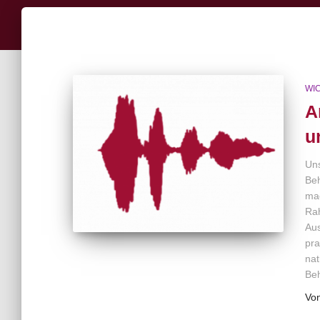
WI
A
u
Uns
Be
mac
Ra
Aus
pra
nat
Be
Vo