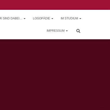
R SIND DABEI…
LOGOPÄDIE
IM STUDIUM
IMPRESSUM