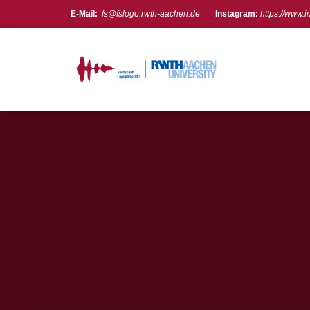
E-Mail:
fs@fslogo.rwth-aachen.de
Instagram:
https://www.
Meta
Anmelden
Feed der Einträge
Kommentare-Feed
WordPress.org