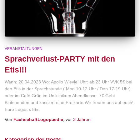
VERANSTALTUNGEN
Sprachverlust-PARTY mit den
Etis!!!
Wann: 20.04.2023 Wo: Apollo Wieviel Uhr: ab 23 Uhr VVK 5€ bei
den Etis in der Sprechstunde ( Mon 10-12 Uhr / Don 17-19 Uhr)
oder im Café Grün im Uniklinikum Abendkasse: 7€ Geht
Blutspenden und kassiert eine Freikarte Wir freuen uns auf euch!
Eure Logos x Etis
Von
FachschaftLogopaedie
, vor
3 Jahren
Kategorien der Posts