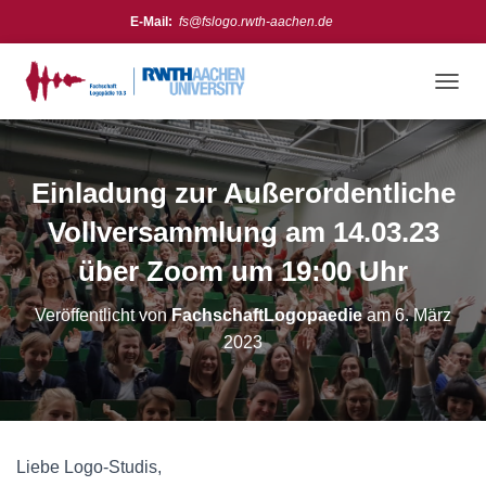
E-Mail:
fs@fslogo.rwth-aachen.de
Meta
Anmelden
N
A
Feed der Einträge
V
Kommentare-Feed
I
G
Einladung zur Außerordentliche
Instagram:
https://www.instagram.com/fslogo_rwth/
WordPress.org
A
T
Vollversammlung am 14.03.23
I
O
über Zoom um 19:00 Uhr
N
U
Veröffentlicht von
FachschaftLogopaedie
am
6. März
M
2023
S
C
H
A
L
T
Liebe Logo-Studis,
E