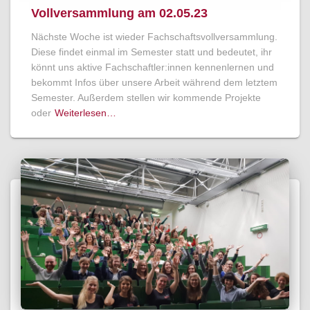
Vollversammlung am 02.05.23
Nächste Woche ist wieder Fachschaftsvollversammlung.
Diese findet einmal im Semester statt und bedeutet, ihr
könnt uns aktive Fachschaftler:innen kennenlernen und
bekommt Infos über unsere Arbeit während dem letztem
Semester. Außerdem stellen wir kommende Projekte
oder
Weiterlesen…