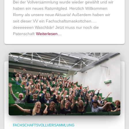
Bei der Vollversammlung wurde wieder gewählt und wir
haben ein neues Ratsmitglied. Herzlich Willkommen
Romy als unsere neue Aktuaria! Außerdem haben wir
seit dieser VV ein Fachschaftsmaskottchen….
deeeeeeen Waschbär! Jetzt muss nur noch die
Patenschaft
Weiterlesen…
FACHSCHAFTSVOLLVERSAMMLUNG