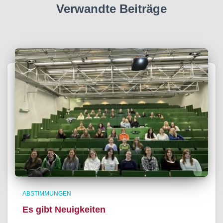
s
Verwandte Beiträge
t
s
ABSTIMMUNGEN
Es gibt Neuigkeiten