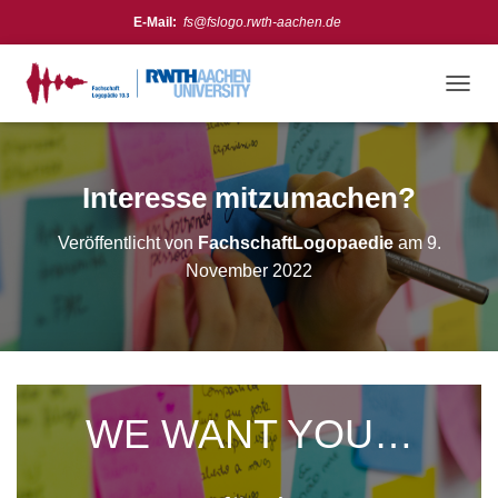
E-Mail:
fs@fslogo.rwth-aachen.de
Meta
Anmelden
N
A
Feed der Einträge
V
Kommentare-Feed
I
G
Interesse mitzumachen?
Instagram:
https://www.instagram.com/fslogo_rwth/
WordPress.org
A
T
Veröffentlicht von
FachschaftLogopaedie
am
9.
I
O
November 2022
N
U
M
S
C
H
A
WE WANT YOU…
L
T
E