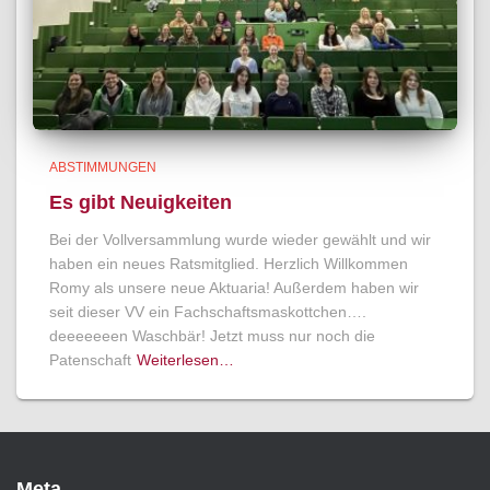
ABSTIMMUNGEN
Es gibt Neuigkeiten
Bei der Vollversammlung wurde wieder gewählt und wir
haben ein neues Ratsmitglied. Herzlich Willkommen
Romy als unsere neue Aktuaria! Außerdem haben wir
seit dieser VV ein Fachschaftsmaskottchen….
deeeeeeen Waschbär! Jetzt muss nur noch die
Patenschaft
Weiterlesen…
Meta