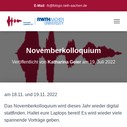
E-Mail:
fs@fslogo.rwth-aachen.de
Meta
Anmelden
N
A
Feed der Einträge
V
Kommentare-Feed
I
G
Novemberkolloquium
Instagram:
https://www.instagram.com/fslogo_rwth/
WordPress.org
A
T
Veröffentlicht von
Katharina Geier
am
19. Juli 2022
I
O
N
U
M
S
am 18.11. und 19.11. 2022
C
H
Das Novemberkolloquium wird dieses Jahr wieder digital
A
L
stattfinden. Haltet eure Laptops bereit! Es wird wieder viele
T
spannende Vorträge geben.
E