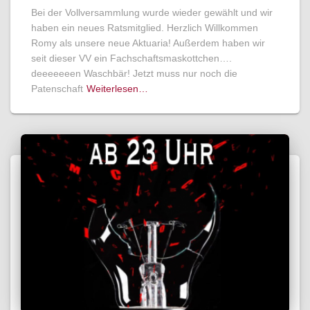
Bei der Vollversammlung wurde wieder gewählt und wir
haben ein neues Ratsmitglied. Herzlich Willkommen
Romy als unsere neue Aktuaria! Außerdem haben wir
seit dieser VV ein Fachschaftsmaskottchen….
deeeeeeen Waschbär! Jetzt muss nur noch die
Patenschaft
Weiterlesen…