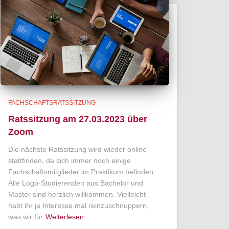
FACHSCHAFTSRATSSITZUNG
Ratssitzung am 27.03.2023 über
Zoom
Die nächste Ratssitzung wird wieder online
stattfinden, da sich immer noch einige
Fachschaftsmitglieder im Praktikum befinden.
Alle Logo-Studierenden aus Bachelor und
Master sind herzlich willkommen. Vielleicht
habt ihr ja Interesse mal reinzuschnuppern,
was wir für
Weiterlesen…