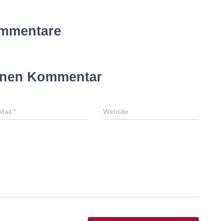
mmentare
inen Kommentar
Mail
*
Website