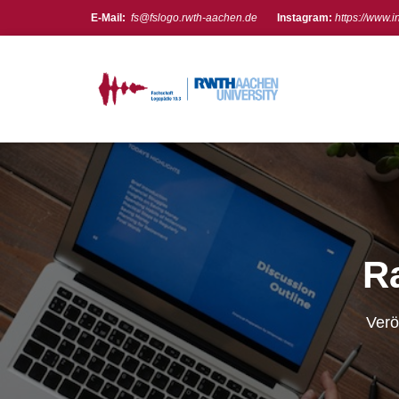
E-Mail:
fs@fslogo.rwth-aachen.de
Instagram:
https://www.
Meta
Anmelden
Feed der Einträge
Kommentare-Feed
WordPress.org
R
Verö