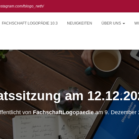
instagram.com/fslogo_rwth/
FACHSCHAFT LOGOPÄDIE 10.3
NEUIGKEITEN
ÜBER UNS
WI
atssitzung am 12.12.20
ffentlicht von
FachschaftLogopaedie
am
9. Dezember 