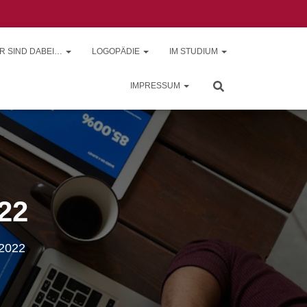
R SIND DABEI…
LOGOPÄDIE
IM STUDIUM
IMPRESSUM
22
2022