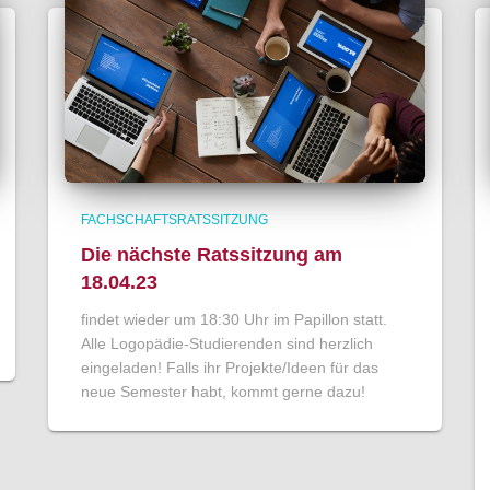
FACHSCHAFTSRATSSITZUNG
Die nächste Ratssitzung am
18.04.23
findet wieder um 18:30 Uhr im Papillon statt.
Alle Logopädie-Studierenden sind herzlich
eingeladen! Falls ihr Projekte/Ideen für das
neue Semester habt, kommt gerne dazu!