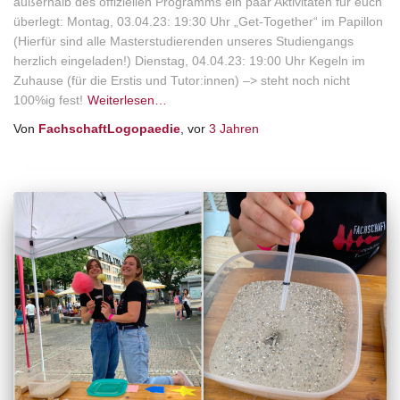
außerhalb des offiziellen Programms ein paar Aktivitäten für euch
überlegt: Montag, 03.04.23: 19:30 Uhr „Get-Together“ im Papillon
(Hierfür sind alle Masterstudierenden unseres Studiengangs
herzlich eingeladen!) Dienstag, 04.04.23: 19:00 Uhr Kegeln im
Zuhause (für die Erstis und Tutor:innen) –> steht noch nicht
100%ig fest!
Weiterlesen…
Von
FachschaftLogopaedie
, vor
3 Jahren