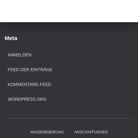
e
d
n
e
a
r
c
P
h
o
:
Meta
s
t
s
ANMELDEN
FEED DER EINTRÄGE
KOMMENTARE-FEED
WORDPRESS.ORG
AKADEMISIERUNG
ANSCHAFFUNGEN