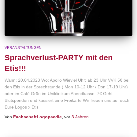
VERANSTALTUNGEN
Sprachverlust-PARTY mit den
Etis!!!
Wann: 20.04.2023 Wo: Apollo Wieviel Uhr: ab 23 Uhr VVK 5€ bei
den Etis in der Sprechstunde ( Mon 10-12 Uhr / Don 17-19 Uhr)
oder im Café Grün im Uniklinikum Abendkasse: 7€ Geht
Blutspenden und kassiert eine Freikarte Wir freuen uns auf euch!
Eure Logos x Etis
Von
FachschaftLogopaedie
, vor
3 Jahren