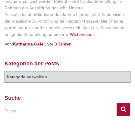
machen. Zur Zeit werden Patient:innen für die Behandlung im
Rahmen der Ausbildung gesucht. Unsere
Auszubildenden/Studierenden lernen hierbei unter Supervision
die praktische Durchführung der Stotter-Therapie. Die Theorie
wurde natürlich vorher bereits vermittelt. Auch für Patient:innen
bringt die Behandlung an unserer
Weiterlesen…
Von
Katharina Geier
, vor
3 Jahren
Kategorien der Posts
K
a
t
e
Suche
g
o
S
Suche …
r
u
i
c
e
h
n