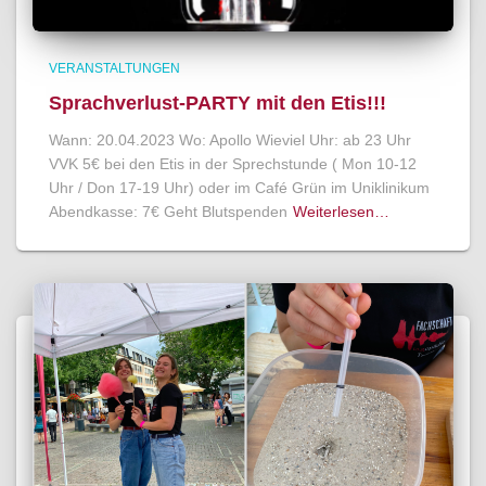
VERANSTALTUNGEN
Sprachverlust-PARTY mit den Etis!!!
Wann: 20.04.2023 Wo: Apollo Wieviel Uhr: ab 23 Uhr
VVK 5€ bei den Etis in der Sprechstunde ( Mon 10-12
Uhr / Don 17-19 Uhr) oder im Café Grün im Uniklinikum
Abendkasse: 7€ Geht Blutspenden
Weiterlesen…