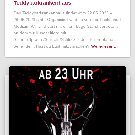
Teddybärkrankenhaus
Das Teddybärkrankenhaus findet vom 22.05.2023 –
26.05.2023 statt. Organisiert wird es von der Fachschaft
Medizin. Wir sind dort mit einem Logo-Stand vertreten,
an dem wir Kuscheltiere mit
Stimm-/Sprach-/Sprech-/Schluck- oder Hörproblemen
behandeln. Hast du Lust mitzumachen?
Weiterlesen…