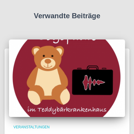
h
o
:
s
Verwandte Beiträge
t
s
VERANSTALTUNGEN