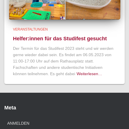
VERANSTALTUNGEN
Helfer:innen für das Studifest gesucht
Der Termin für das Studifest 2023 steht und wir werden
gerne wieder dabei sein. Es findet am 06.05.2023 von
11:00-17:00 Uhr auf dem Rathausplatz statt.
Fachschaften und andere studentische Initiativen
können teilnehmen. Es geht dabei
Weiterlesen…
Meta
ANMELDEN